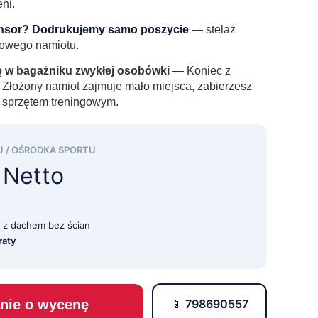
ni.
ponsor? Dodrukujemy samo poszycie
—
stelaż
 nowego namiotu.
ię w bagażniku zwykłej osobówki
— Koniec z
łożony namiot zajmuje mało miejsca, zabierzesz
 sprzętem treningowym.
U / OŚRODKA SPORTU
ł
Netto
i z dachem bez ścian
raty
anie o wycenę
📱 798690557