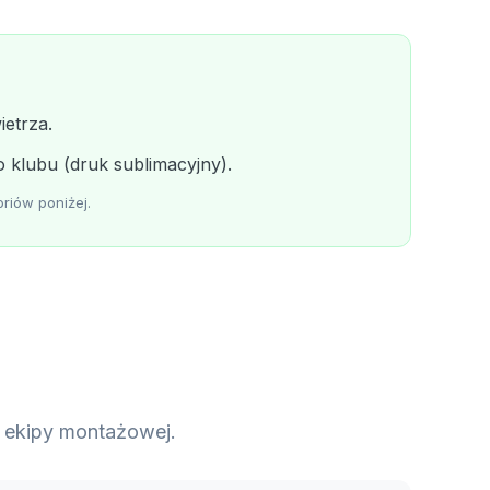
etrza.
klubu (druk sublimacyjny).
riów poniżej.
a ekipy montażowej.