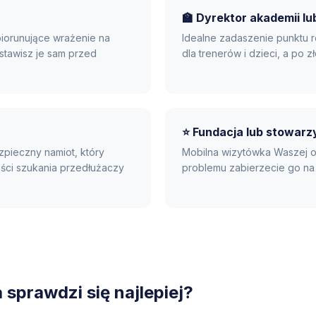
🏫 Dyrektor akademii lub
piorunujące wrażenie na
Idealne zadaszenie punktu r
stawisz je sam przed
dla trenerów i dzieci, a po 
⭐ Fundacja lub stowarz
zpieczny namiot, który
Mobilna wizytówka Waszej org
ości szukania przedłużaczy
problemu zabierzecie go na 
sprawdzi się najlepiej?