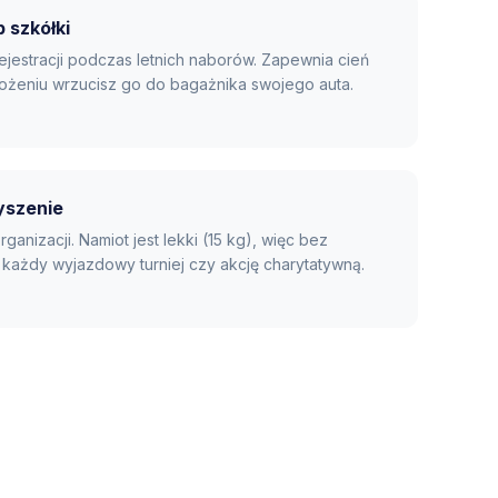
 szkółki
ejestracji podczas letnich naborów. Zapewnia cień
złożeniu wrzucisz go do bagażnika swojego auta.
yszenie
anizacji. Namiot jest lekki (15 kg), więc bez
każdy wyjazdowy turniej czy akcję charytatywną.