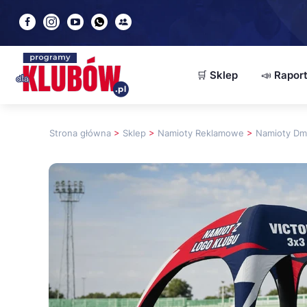
🛒 Sklep
📣 Rapor
Modułowe obiekty sp
Strona główna
>
Sklep
>
Namioty Reklamowe
>
Namioty D
Piłkarskie Place Zaba
Namioty reklamowe
Sprzęt i odzież piłkar
🔥 Sklep sportowy (W