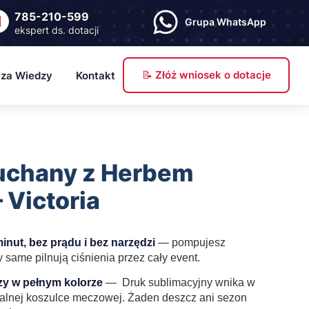
785-210-599
Grupa WhatsApp
ekspert ds. dotacji
📝 Złóż wniosek o dotacje
za Wiedzy
Kontakt
og
wsy
uchany z Herbem
ch
ory dokumentów
 Victoria
ownik
inut, bez prądu i bez narzędzi
— pompujesz
same pilnują ciśnienia przez cały event.
zy w pełnym kolorze
—
Druk sublimacyjny wnika w
onalnej koszulce meczowej. Żaden deszcz ani sezon