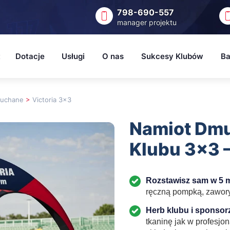
798-690-557
manager projektu
t
Dotacje
Usługi
O nas
Sukcesy Klubów
Ba
ortowe
📝 Zgłoszenia
Strony WWW
Bl
muchane
>
Victoria 3x3
w
Terminarz dotacji
Pomoc w pozyskaniu dotacji
Ne
Namiot Dm
Program KLUB
Nowoczesna Platforma dla Klubów Sportowy
Wz
Klubu 3x3 –
ska Zina
Aktywne Wakacje
Sł
krótce)
Programu Wsparcia i Rozwoju Lig Amatorskich
Rozstawisz sam w 5 m
ręczną pompką, zawory 
Aktywni Lokalnie
Herb klubu i sponsor
tkaninę jak w profesj
OdLOTTOwe ferie