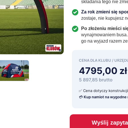
składania tego nie zmie
Za rok zmieni się s
Platforma AdSports
zostaje, nie kupujesz
Klub PRO
Po złożeniu mieści s
wynajmowaniem busa. Z
Pochwal się dotacją
go na wyjazd razem ze
CENA DLA KLUBU / URZĘD
4795,00 z
5 897,85 brutto
✅ Cena dotyczy konstrukcj
💳 Kup namiot na wygodne 
Wyślij zapyt