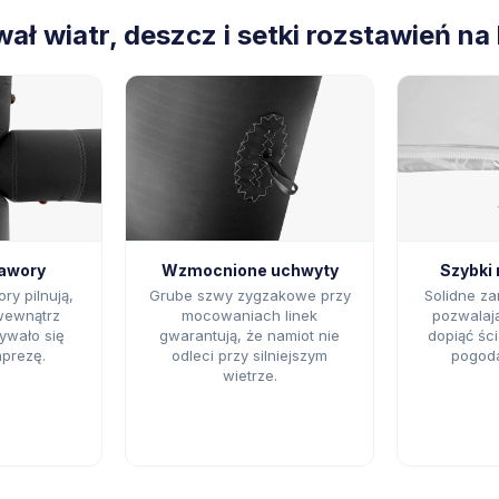
ał wiatr, deszcz i setki rozstawień na
zawory
Wzmocnione uchwyty
Szybki
y pilnują,
Grube szwy zygzakowe przy
Solidne za
 wewnątrz
mocowaniach linek
pozwalają
ywało się
gwarantują, że namiot nie
dopiąć śc
mprezę.
odleci przy silniejszym
pogoda
wietrze.