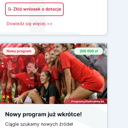
📝 Złóż wniosek o dotacje
Dowiedz się więcej >>
Nowy program
200 000 zł
Nowy program już wkrótce!
Ciągle szukamy nowych źródeł