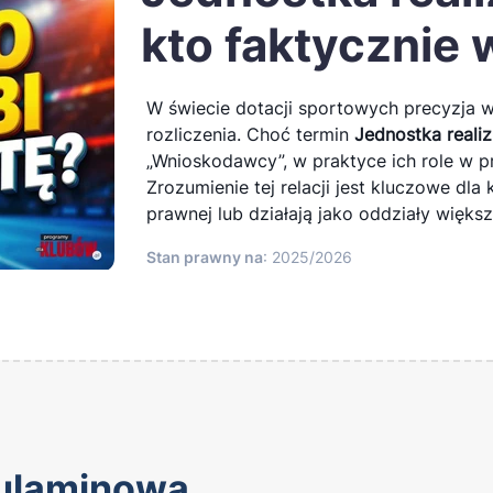
kto faktycznie 
Platforma AdSports
Klub PRO
W świecie dotacji sportowych precyzja 
rozliczenia. Choć termin
Jednostka reali
Pochwal się dotacją
„Wnioskodawcy”, w praktyce ich role w p
Zrozumienie tej relacji jest kluczowe dla
prawnej lub działają jako oddziały większ
Stan prawny na
: 2025/2026
egulaminowa