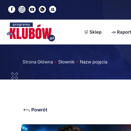
🛒 Sklep
📣 Rapor
Modułowe obiekty sp
Piłkarskie Place Zaba
Strona Główna
>
Słownik
>
Nazw pojęcia
Namioty reklamowe
Sprzęt i odzież piłkar
🔥 Sklep sportowy (W
Powrót