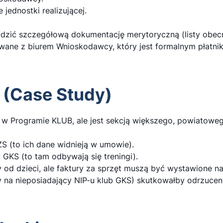
 jednostki realizującej.
adzić szczegółową dokumentację merytoryczną (listy obecno
ane z biurem Wnioskodawcy, który jest formalnym płatnik
u (Case Study)
w Programie KLUB, ale jest sekcją większego, powiatoweg
S (to ich dane widnieją w umowie).
 GKS (to tam odbywają się treningi).
 od dzieci, ale faktury za sprzęt muszą być wystawione n
ry na nieposiadający NIP-u klub GKS) skutkowałby odrzuce