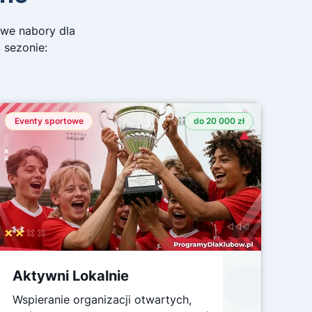
owe nabory dla
 sezonie:
Eventy sportowe
do 20 000 zł
Aktywni Lokalnie
Wspieranie organizacji otwartych,