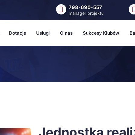
798-690-557
manager projektu
t
Dotacje
Usługi
O nas
Sukcesy Klubów
Ba
ortowe
📝 Zgłoszenia
Strony WWW
Bl
w
Terminarz dotacji
Pomoc w pozyskaniu dotacji
Ne
Program KLUB
Nowoczesna Platforma dla Klubów Sportowy
Wz
ska Zina
Aktywne Wakacje
Sł
krótce)
Programu Wsparcia i Rozwoju Lig Amatorskich
Aktywni Lokalnie
Jednostka reali
OdLOTTOwe ferie