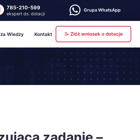
785-210-599
Grupa WhatsApp
ekspert ds. dotacji
📝 Złóż wniosek o dotacje
za Wiedzy
Kontakt
og
wsy
ch
ory dokumentów
ownik
zująca zadanie –